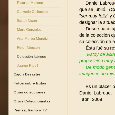
Ricardo Moreno
Daniel Labrou
que se jubiló. (C
Carmelo Collection
"
ser muy feliz
" y 
Sarah Nixon
designar la situa
Desde hace apro
Marc Gonzalez
de la colección q
Ana Moréu Munáiz
su colección de e
Peter Niessen
Ésta fué su res
"
Estoy de acue
Colección labroue
proposición muy 
Jaume Ripoll
De modo general 
imágenes de mis 
Cajon Desastre
Fotos sobre frutas
Es un placer p
Otras colecciones
Daniel Labroue.
abril 2009
Otros Coleccionistas
Prensa, Radio y TV