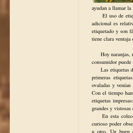
ayudan a llamar la
El uso de etiqueta
adicional es relat
etiquetado y son f
tiene clara ventaj
Hoy naranjas, man
consumidor puede id
Las etiquetas de f
primeras etiqueta
ovaladas y venían 
Con el tiempo han
etiquetas impresas
grandes y vistosas 
En esta colecció
curioso poder obser
u otro. Un buen 