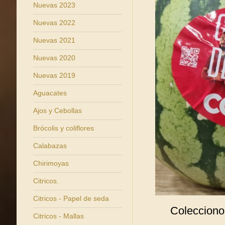
Nuevas 2023
Nuevas 2022
Nuevas 2021
Nuevas 2020
Nuevas 2019
Aguacates
Ajos y Cebollas
Brócolis y coliflores
Calabazas
Chirimoyas
Citricos.
Citricos - Papel de seda
Colecciono
Citricos - Mallas