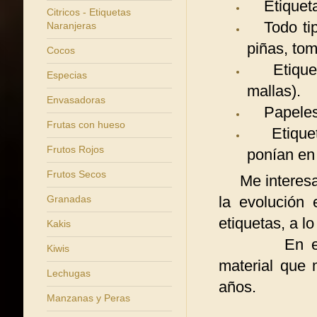
Etiquetas
Citricos - Etiquetas
Todo tipo
Naranjeras
piñas, tom
Cocos
Etiqueta
Especias
mallas).
Envasadoras
Papeles d
Frutas con hueso
Etiqueta
Frutos Rojos
ponían en 
Frutos Secos
Me interesa e
Granadas
la evolución
etiquetas, a lo
Kakis
En el apart
Kiwis
material que
Lechugas
años.
Manzanas y Peras