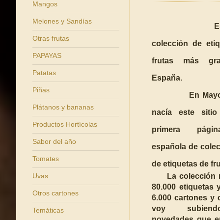
Mangos
Melones y Sandías
Esta
Otras frutas
colección de eti
PAPAYAS
frutas más gr
Patatas
España.
Piñas
En Mayo
Plátanos y bananas
nacía este siti
Productos Hortícolas
primera pág
Sabor del año
española de cole
Tomates
de etiquetas de fru
Uvas
La colección r
80.000 etiquetas
Otros cartones
6.000 cartones y
voy subien
Temáticas
novedades que e