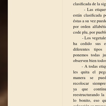
clasificada de la s
- Las etiquetas
están clasificada p
éstas a su vez puede
por orden alfabéti
code plu, por pueblo
- Los vegetales, 
ha cedido sus et
diferentes tipos
ponemos todas ju
observen bien todos
- A todas etique
les quita el pe
manera se pued
recolocar siempre 
ya que contínu
reestructurando la
lo bonito, eso qu
colección se mueve,