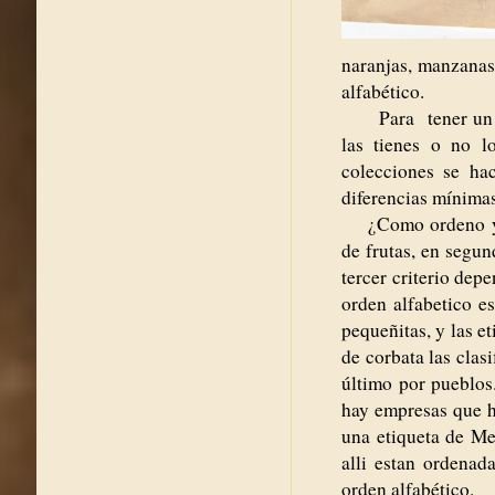
naranjas, manzanas 
alfabético.
Para tener un cont
las tienes o no l
colecciones se ha
diferencias mínimas
¿Como ordeno yo m
de frutas, en segun
tercer criterio depe
orden alfabetico e
pequeñitas, y las e
de corbata las cla
último por pueblos
hay empresas que h
una etiqueta de Me
alli estan ordenad
orden alfabético.