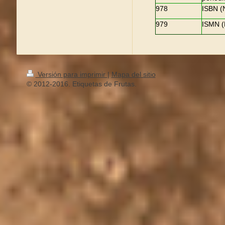
978
ISBN (N
979
ISMN (
Versión para imprimir
|
Mapa del sitio
© 2012-2016. Etiquetas de Frutas.