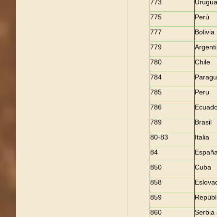
773
Urugu
775
Perú
777
Bolivia
779
Argent
780
Chile
784
Paragu
785
Peru
786
Ecuado
789
Brasil
80-83
Italia
84
Españ
850
Cuba
858
Eslova
859
Repúbl
860
Serbia