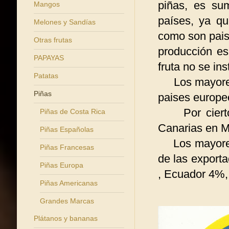
piñas, es su
Mangos
países, ya q
Melones y Sandías
como son pais
Otras frutas
producción es
PAPAYAS
fruta no se inst
Patatas
Los mayores 
Piñas
paises europeo
Por cierto s
Piñas de Costa Rica
Canarias en 
Piñas Españolas
Los mayores 
Piñas Francesas
de las export
Piñas Europa
, Ecuador 4%, 
Piñas Americanas
Grandes Marcas
Plátanos y bananas