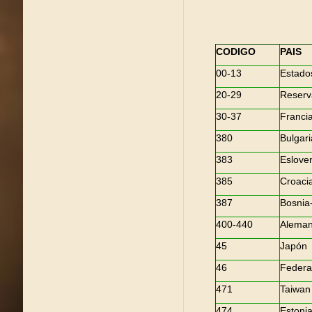
CODIGO
PAIS
00-13
Estado
20-29
Reserv
30-37
Franci
380
Bulgari
383
Eslove
385
Croaci
387
Bosnia
400-440
Aleman
45
Japón
46
Federa
471
Taiwan
474
Estoni