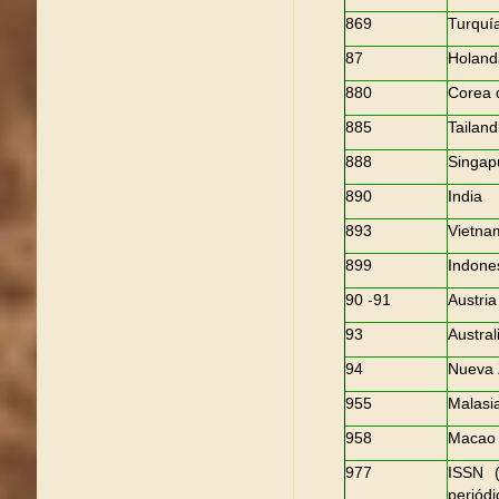
869
Turquí
87
Holand
880
Corea 
885
Tailand
888
Singap
890
India
893
Vietna
899
Indone
90 -91
Austria
93
Austral
94
Nueva 
955
Malasi
958
Macao
977
ISSN (
periódi