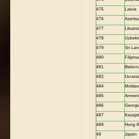
475
Latvia
476
Azerba
477
Lituani
478
Uzbeki
479
Sri La
480
Filipin
481
Bielorr
482
Ucrani
484
Moldav
485
Armeni
486
Georgi
487
Kazajs
489
Hong 
49
Japón