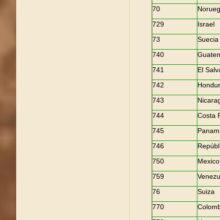
70
Norue
729
Israel
73
Suecia
740
Guate
741
El Salv
742
Hondu
743
Nicara
744
Costa 
745
Panam
746
Repúbl
750
Mexico
759
Venezu
76
Suiza
770
Colomb