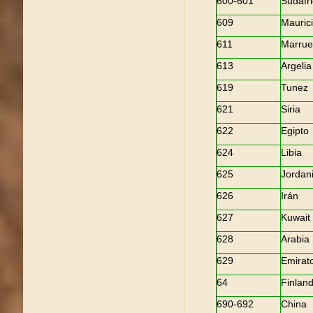
600-601
Sudáfr
609
Mauric
611
Marrue
613
Argelia
619
Tunez
621
Siria
622
Egipto
624
Libia
625
Jordan
626
Irán
627
Kuwait
628
Arabia
629
Emirat
64
Finland
690-692
China