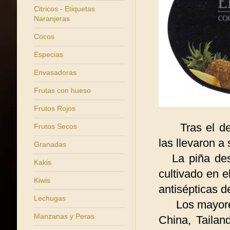
Citricos - Etiquetas
Naranjeras
Cocos
Especias
Envasadoras
Frutas con hueso
Frutos Rojos
Tras el d
Frutos Secos
las llevaron a
Granadas
La piña despu
Kakis
cultivado en e
Kiwis
antisépticas d
Lechugas
Los mayores 
Manzanas y Peras
China, Tailan