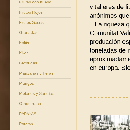
Frutas con hueso
y talleres de l
Frutos Rojos
anónimos que 
Frutos Secos
La riqueza que
Comunitat Vale
Granadas
producción es
Kakis
toneladas de n
Kiwis
aproximadamen
Lechugas
en europa. Sie
Manzanas y Peras
Mangos
Melones y Sandías
Otras frutas
PAPAYAS
Patatas