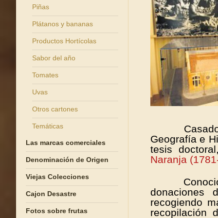
Piñas
Plátanos y bananas
Productos Hortícolas
Sabor del año
Tomates
Uvas
Otros cartones
Temáticas
Casado,
Geografía e Hi
Las marcas comerciales
tesis doctor
Naranja (1781
Denominación de Origen
Viejas Colecciones
C
onoci
donaciones 
Cajon Desastre
recogiendo
ma
Fotos sobre frutas
recopilación 