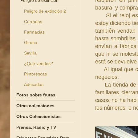
relojero? en prin
Peligro de extinción
basura y comprar
Peligro de extinción 2
Si el reloj es 
Cerradas
estoy diciendo ti
también vendan 
Farmacias
hasta sombrillas 
Girona
envían a fábrica
Sevilla
que ni se molest
está se devuelve 
¿Qué vendes?
Al igual que co
Pintorescas
negocios.
La tienda de ba
Adosadas
familiares cier
Fotos sobre frutas
casos no ha habi
Otras colecciones
los números o no
Otros Coleccionistas
Prensa, Radio y TV