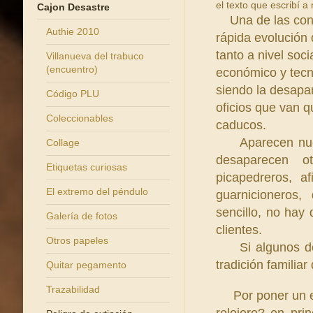
el texto que escribí a
Cajon Desastre
Una de las con
Authie 2010
rápida evolución 
tanto a nivel soc
Villanueva del trabuco
(encuentro)
económico y tecn
siendo la desapa
Código PLU
oficios que van 
Coleccionables
caducos.
Aparecen nuev
Collage
desaparecen ot
Etiquetas curiosas
picapedreros, af
El extremo del péndulo
guarnicioneros,
sencillo, no hay
Galería de fotos
clientes.
Otros papeles
Si algunos de es
tradición familia
Quitar pegamento
Trazabilidad
Por poner un ejem