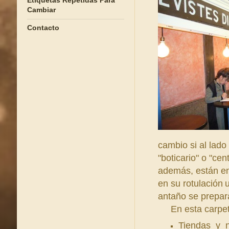
Etiquetas Repetidas Para
Cambiar
Contacto
cambio si al lado
"boticario" o "cen
además, están e
en su rotulación
antaño se prepara
En esta carpeta,
Tiendas y n